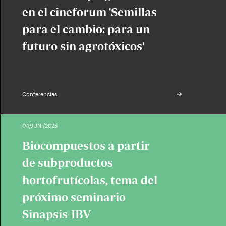
en el cineforum 'Semillas
para el cambio: para un
futuro sin agrotóxicos'
Conferencias
04/JUN./2025
Biocompuestos a partir
de subproductos
hortofrutícolas, tema del
próximo seminario
Sinapsis-IBV