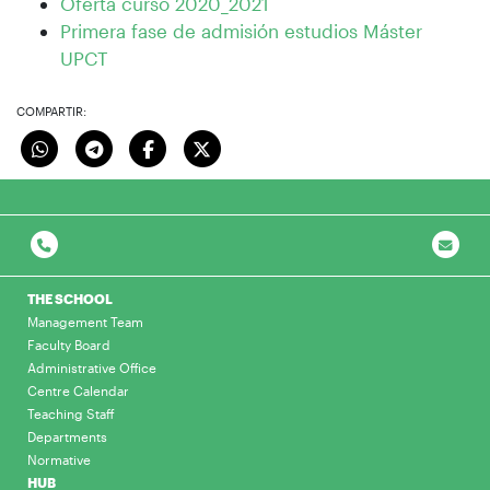
Oferta curso 2020_2021
Primera fase de admisión estudios Máster
UPCT
COMPARTIR:
THE SCHOOL
Management Team
Faculty Board
Administrative Office
Centre Calendar
Teaching Staff
Departments
Normative
HUB