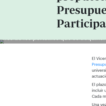
Presupue
Participa
Tres de los portátiles que se adquiri
El Vice
Presupu
univers
actuaci
El plaz
incluir
Cada mi
Una vez