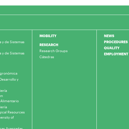
MOBILITY
NEWS
a y de Sistemas
PROCEDURES
RESEARCH
QUALITY
Research Groups
a y de Sistemas
EMPLOYMENT
Cátedras
 Agronómica
Desarrollo y
iería
en
 Alimentario
iería
gical Resources
ersity of
icas Avanzadas