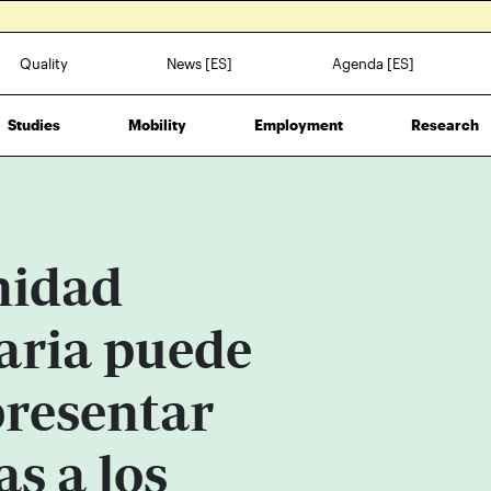
Quality
News [ES]
Agenda [ES]
Studies
Mobility
Employment
Research
nidad
aria puede
presentar
s a los