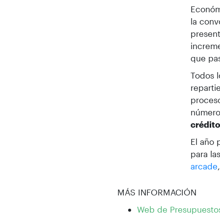
Económi
la conv
present
increme
que pas
Todos l
reparti
proceso
número 
crédit
El año 
para la
arcade
MÁS INFORMACIÓN
Web de Presupuestos 