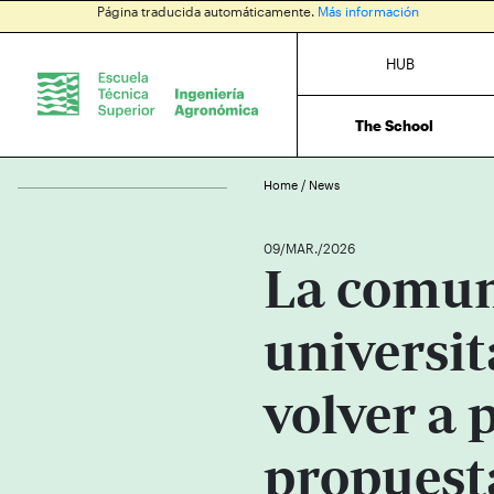
Página traducida automáticamente.
Más información
HUB
The School
Home
/
News
09/MAR./2026
La comu
universit
volver a 
propuesta