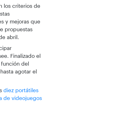
los criterios de
estas
es y mejoras que
de propuestas
e abril.
cipar
ee. Finalizado el
 función del
hasta agotar el
os
diez portátiles
a de videojuegos