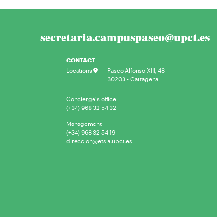
secretaria.campuspaseo@upct.es
CONTACT
Locations
Paseo Alfonso XIII, 48
30203 - Cartagena
Concierge's office
(+34) 968 32 54 32
Management
(+34) 968 32 54 19
direccion@etsia.upct.es