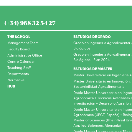
(+34) 968 32 54 27
THE SCHOOL
ESTUDIOS DE GRADO
Management Team
Grado en Ingeniería Agroalimentari
Biológicos
Faculty Board
Grado en Ingeniería Agroalimentari
Administrative Office
Biológicos - Plan 2024
Centre Calendar
Teaching Staff
ESTUDIOS DE MÁSTER
Departments
Máster Universitario en Ingeniería
Normative
Máster Universitario en Innovación, 
HUB
Sostenibilidad Agroalimentaria
Doble Máster Universitario en Ingen
Agronómica + Técnicas Avanzadas 
Investigación y Desarrollo Agrario y
Doble Máster Universitario en Ingen
Agronómica (UPCT, España) + Biolo
Master of Sciences (Rhein-Waal Univ
Applied Sciences, Alemania)
Doble Máster Universitario en Técn