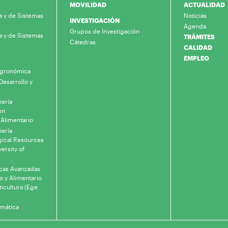
MOVILIDAD
ACTUALIDAD
a y de Sistemas
Noticias
INVESTIGACIÓN
Agenda
Grupos de Investigación
a y de Sistemas
TRÁMITES
Cátedras
CALIDAD
EMPLEO
 Agronómica
Desarrollo y
iería
en
 Alimentario
iería
gical Resources
ersity of
icas Avanzadas
o y Alimentario
ticultura (Ege
rmática