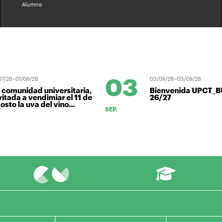
Alumno
03
26–01/09/26
03/09/26–03/09/26
munidad universitaria,
Bienvenida UPCT_BUC
ada a vendimiar el 11 de
26/27
o la uva del vino...
SEP.