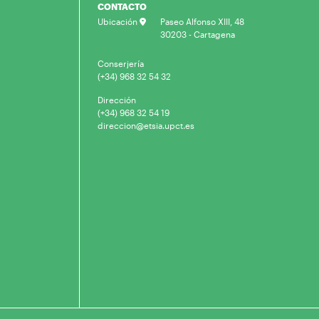
CONTACTO
Ubicación
Paseo Alfonso XIII, 48
30203 - Cartagena
Conserjería
(+34) 968 32 54 32
Dirección
(+34) 968 32 54 19
direccion@etsia.upct.es