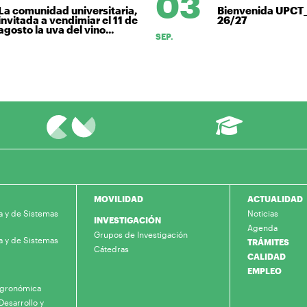
03
a comunidad universitaria,
Bienvenida UPCT
nvitada a vendimiar el 11 de
26/27
gosto la uva del vino...
SEP.
MOVILIDAD
ACTUALIDAD
a y de Sistemas
Noticias
INVESTIGACIÓN
Agenda
Grupos de Investigación
a y de Sistemas
TRÁMITES
Cátedras
CALIDAD
EMPLEO
 Agronómica
Desarrollo y