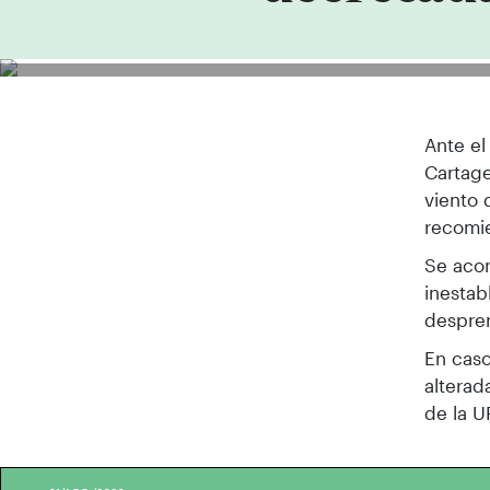
Ante el
Cartage
viento 
recomie
Se acon
inestab
despren
En caso
alterad
de la U