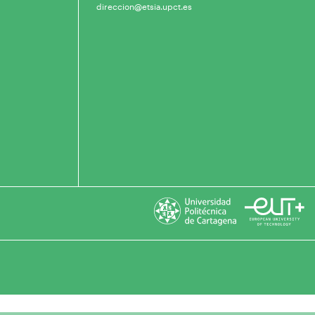
direccion@etsia.upct.es