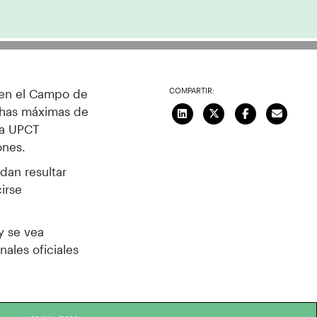
COMPARTIR:
y en el Campo de
achas máximas de
la UPCT
ones.
dan resultar
irse
y se vea
nales oficiales