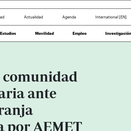
dad
Actualidad
Agenda
International [EN]
Estudios
Movilidad
Empleo
Investigació
la comunidad
aria ante
ranja
a por AEMET