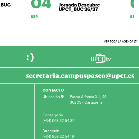
04
0
_BUC
Jornada Descubre
UPCT_BUC 26/27
SEP.
SEP.
VER TODA LA AGENDA (7)
secretaria.campuspaseo@upct.es
CONTACTO
Ubicación
Paseo Alfonso XIII, 48
30203 - Cartagena
Conserjería
(+34) 968 32 54 32
Dirección
(+34) 968 32 54 19