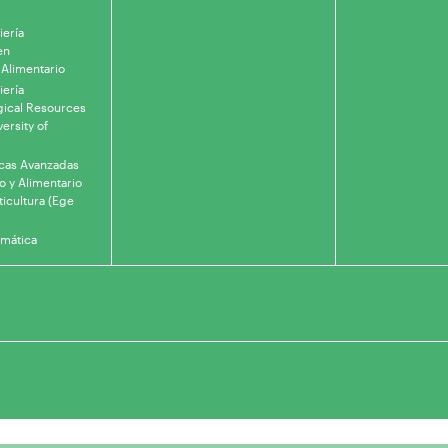
iería
en
 Alimentario
iería
gical Resources
ersity of
icas Avanzadas
o y Alimentario
ticultura (Ege
rmática