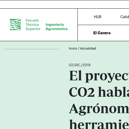
HUB
Cali
El Centro
Inicio
/
Actualidad
02/DIC./2019
El proyec
CO2 habl
Agrónom
herramie