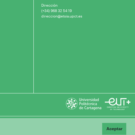
Dirección
(+34) 968 32 54 19
direccion@etsia.upct.es
Aceptar