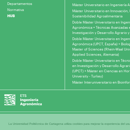
Departamentos
Máster Universitario en Ingeniería
Normativa
Máster Universitario en Innovación, 
HUB
Sostenibilidad Agroalimentaria
Doble Máster Universitario en Ingen
Agronómica + Técnicas Avanzadas 
Investigación y Desarrollo Agrario y
Doble Máster Universitario en Ingen
Agronómica (UPCT, España) + Biolo
Master of Sciences (Rhein-Waal Univ
Applied Sciences, Alemania)
Doble Máster Universitario en Técn
en Investigación y Desarrollo Agrari
(UPCT) + Máster en Ciencias en Hor
University - Turkey)
Máster Interuniversitario en Bioinfo
La Universidad Politécnica de Cartagena utiliza cookies para mejorar la experiencia del usua