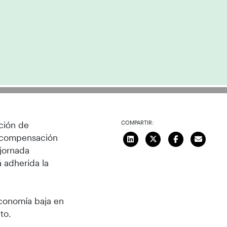
COMPARTIR:
ción de
e compensación
 jornada
 adherida la
economía baja en
to.