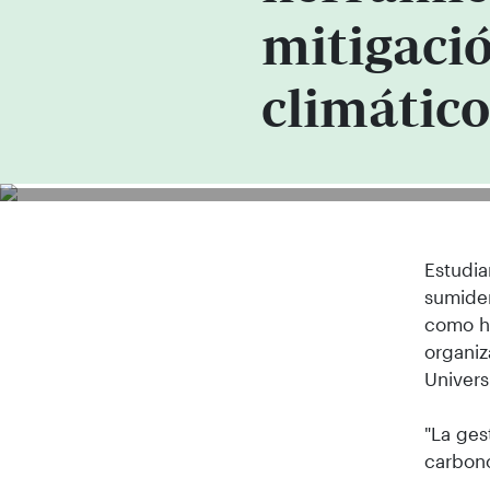
mitigaci
climático
Estudia
sumider
como he
organiz
Univers
"La ges
carbono