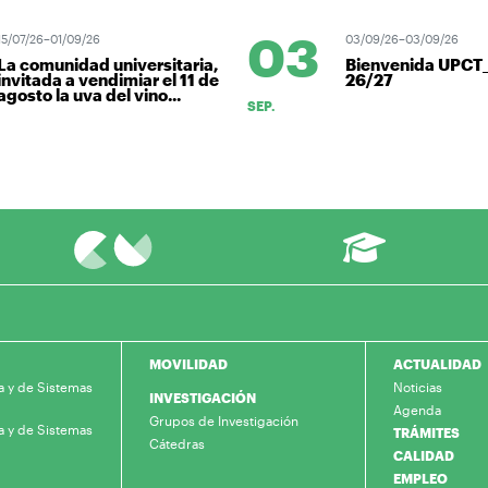
03
15/07/26–01/09/26
03/09/26–03/09/26
La comunidad universitaria,
Bienvenida UPCT
invitada a vendimiar el 11 de
26/27
agosto la uva del vino...
SEP.
MOVILIDAD
ACTUALIDAD
a y de Sistemas
Noticias
INVESTIGACIÓN
Agenda
Grupos de Investigación
a y de Sistemas
TRÁMITES
Cátedras
CALIDAD
EMPLEO