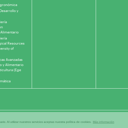
 Agronómica
Desarrollo y
iería
en
 Alimentario
iería
gical Resources
ersity of
icas Avanzadas
o y Alimentario
ticultura (Ege
rmática
rio. Al utilizar nuestros servicios aceptas nuestra política de cookies.
Más información