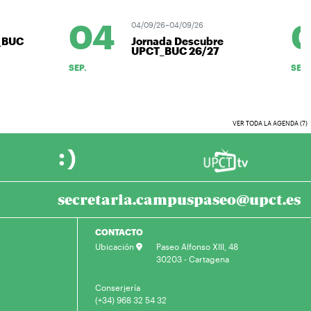
04
04/09/26–04/09/26
_BUC
Jornada Descubre
UPCT_BUC 26/27
SEP.
SEP.
VER TODA LA AGENDA (7)
secretaria.campuspaseo@upct.es
CONTACTO
Ubicación
Paseo Alfonso XIII, 48
30203 - Cartagena
Conserjería
(+34) 968 32 54 32