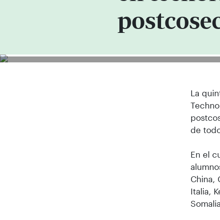
postcose
La quin
Technol
postcos
de todo
En el c
alumnos
China, 
Italia,
Somalia