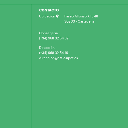
CONTACTO
Ubicación
Paseo Alfonso XIII, 48
30203 - Cartagena
Conserjería
(+34) 968 32 54 32
Dirección
(+34) 968 32 54 19
direccion@etsia.upct.es