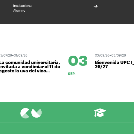
Institucional
Alumno
03
/07/26–01/09/26
03/09/26–03/09/26
a comunidad universitaria,
Bienvenida UPCT_
nvitada a vendimiar el 11 de
26/27
gosto la uva del vino...
SEP.