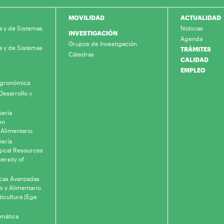
MOVILIDAD
ACTUALIDAD
a y de Sistemas
Noticias
INVESTIGACIÓN
Agenda
Grupos de Investigación
a y de Sistemas
TRÁMITES
Cátedras
CALIDAD
EMPLEO
 Agronómica
Desarrollo y
iería
en
 Alimentario
iería
gical Resources
ersity of
icas Avanzadas
o y Alimentario
ticultura (Ege
rmática