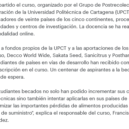
artido el curso, organizado por el Grupo de Postrecole
ración de la Universidad Politécnica de Cartagena (UPCT)
gadores de veinte países de los cinco continentes, pro
idades y centros de investigación. La docencia se ha rea
dalidad online.
 a fondos propios de la UPCT y a las aportaciones de lo
so, Decco World Wide, Sakata Seed, Sanicitrus y Posthar
udiantes de países en vías de desarrollo han recibido c
nscripción en el curso. Un centenar de aspirantes a la b
a de espera.
tudiantes becados no solo han podido incrementar sus 
écnicas sino también intentar aplicarlas en sus países de 
mizar las importantes pérdidas de alimentos producidas 
de suministro", explica el responsable del curso, Franci
dez.