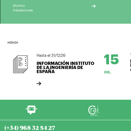
Alumno
Instalaciones
AGENDA
15
15
Hasta el 31/12/26
L
INFORMACIÓN INSTITUTO
i
DE LA INGENIERÍA DE
a
ESPAÑA
JUL.
(+34) 968 32 54 27