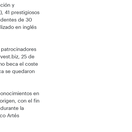
cción y
, 41 prestigiosos
cedentes de 30
lizado en inglés
s patrocinadores
vest.biz, 25 de
omo beca el coste
eca se quedaron
conocimientos en
origen, con el fin
durante la
sco Artés