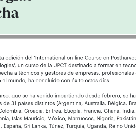
cha
ta edición del 'International on-line Course on Postharve
ogies', un curso de la UPCT destinado a formar en tecn
echa a técnicos y gestores de empresas, profesionales 
 el mundo, ha concluido con éxito estos días.
urso, que se ha venido impartiendo desde febrero, se ha
 de 31 países distintos (Argentina, Australia, Bélgica, Br
Colombia, Croacia, Eritrea, Etiopía, Francia, Ghana, India, 
 Kenia, Islas Mauricio, México, Marruecos, Nigeria, Pakistá
, España, Sri Lanka, Túnez, Turquía, Uganda, Reino Uni