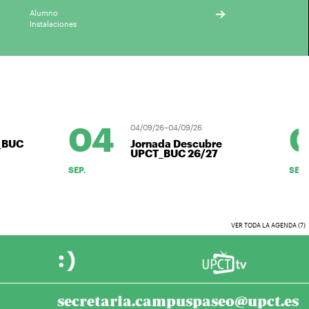
Alumno
Instalaciones
04
0
04/09/26–04/09/26
BUC
Jornada Descubre
UPCT_BUC 26/27
SEP.
SEP.
VER TODA LA AGENDA (7)
secretaria.campuspaseo@upct.es