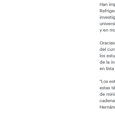
Han imp
Refrige
investi
univers
y en mo
Gracias
del cur
los est
de la i
en list
"Los es
estas t
de mini
cadena 
Hernán