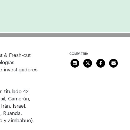
COMPARTIR:
st & Fresh-cut
ologías
e investigadores
n titulado 42
asil, Camerún,
Irán, Israel,
n, Ruanda,
do y Zimbabue).