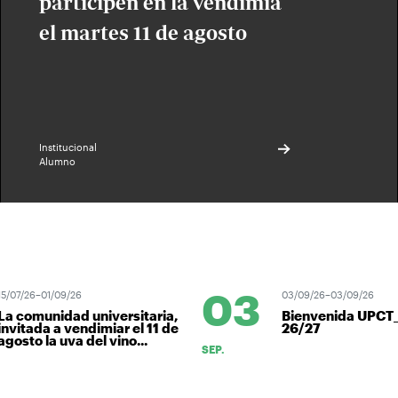
participen en la vendimia
el martes 11 de agosto
Institucional
Alumno
03
5/07/26–01/09/26
03/09/26–03/09/26
La comunidad universitaria,
Bienvenida UPCT
nvitada a vendimiar el 11 de
26/27
gosto la uva del vino...
SEP.