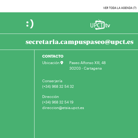
VER TODA LA AGENDA (7)
secretaria.campuspaseo@upct.es
CONTACTO
Ubicación
Paseo Alfonso XIII, 48
30203 - Cartagena
Conserjería
(+34) 968 32 54 32
Dirección
(+34) 968 32 54 19
direccion@etsia.upct.es