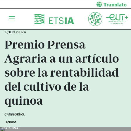
Translate
17/JUN./2024
Premio Prensa
Agraria a un artículo
sobre la rentabilidad
del cultivo de la
quinoa
CATEGORÍAS:
Los premiados, David Martínez, Javier Calatrava y Ricardo
Premios
Martínez.