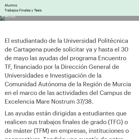
Lucio Hernández, ganador del primer premio al mejor TFG del
Alumno
progrma Encuentro TF del año pasado, junto a sus tutores y el
Trabajos Finales y Tesis
Rector.
El estudiantado de la Universidad Politécnica
de Cartagena puede solicitar ya y hasta el 30
de mayo las ayudas del programa Encuentro
TF, financiado por la Dirección General de
Universidades e Investigación de la
Comunidad Autónoma de la Región de Murcia
en el marco de las actividades del Campus de
Excelencia Mare Nostrum 37/38.
Las ayudas están dirigidas a estudiantes que
realicen sus trabajos finales de grado (TFG) o
de máster (TFM) en empresas, instituciones o