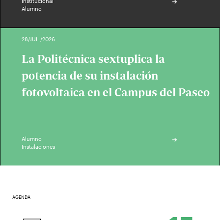
Institucional
Alumno
28/JUL./2026
La Politécnica sextuplica la
potencia de su instalación
fotovoltaica en el Campus del Paseo
Alumno
Instalaciones
AGENDA