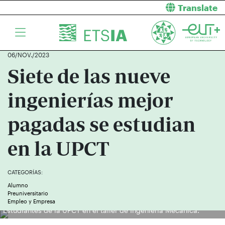
Translate
06/NOV./2023
Siete de las nueve
ingenierías mejor
pagadas se estudian
en la UPCT
CATEGORÍAS:
Alumno
Preuniversitario
Empleo y Empresa
Estudiantes de la UPCT en el taller de Ingeniería Mecánica.