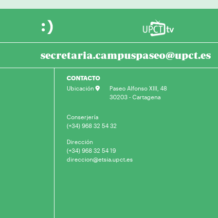
secretaria.campuspaseo@upct.es
CONTACTO
Ubicación
Paseo Alfonso XIII, 48
30203 - Cartagena
Conserjería
(+34) 968 32 54 32
Dirección
(+34) 968 32 54 19
direccion@etsia.upct.es