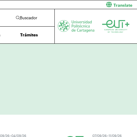
Translate
Buscador
n
Trámites
/26–04/09/26
07/09/26–11/09/26