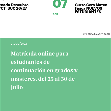
07
ada Descubre
Curso Cero Matemátic
T_BUC 26/27
Física NUEVOS
ESTUDIANTES
SEP.
VER TODA LA AGENDA (7)
21/JUL./2022
Matrícula online para
estudiantes de
continuación en grados y
másteres, del 25 al 30 de
julio