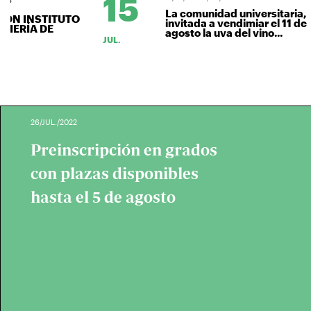
15
La comunidad universitaria,
N INSTITUTO
invitada a vendimiar el 11 de
IERÍA DE
agosto la uva del vino...
JUL.
26/JUL./2022
Preinscripción en grados
con plazas disponibles
hasta el 5 de agosto