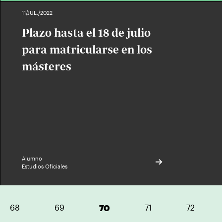
11/JUL./2022
Plazo hasta el 18 de julio
para matricularse en los
másteres
Alumno
Estudios Oficiales
68
69
70
71
72