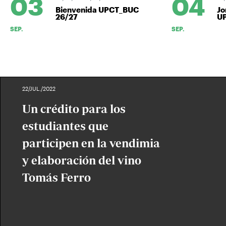
03
04
Bienvenida UPCT_BUC
Jorn
26/27
UPC
SEP.
SEP.
22/JUL./2022
Un crédito para los
estudiantes que
participen en la vendimia
y elaboración del vino
Tomás Ferro