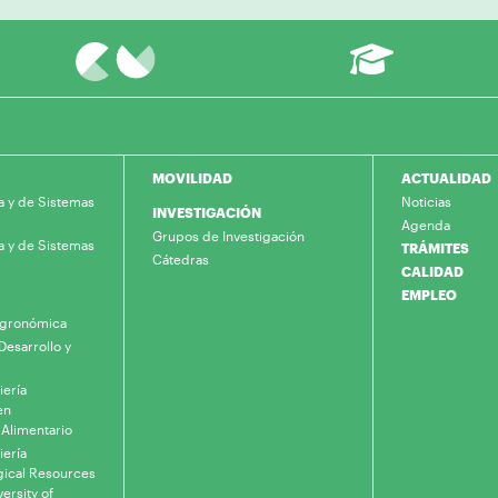
MOVILIDAD
ACTUALIDAD
a y de Sistemas
Noticias
INVESTIGACIÓN
Agenda
Grupos de Investigación
a y de Sistemas
TRÁMITES
Cátedras
CALIDAD
EMPLEO
 Agronómica
Desarrollo y
iería
en
 Alimentario
iería
gical Resources
ersity of