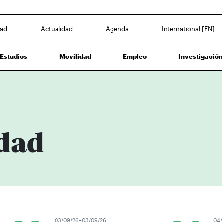
dad
Actualidad
Agenda
International [EN]
Estudios
Movilidad
Empleo
Investigació
dad
03/09/26–03/09/26
04/09