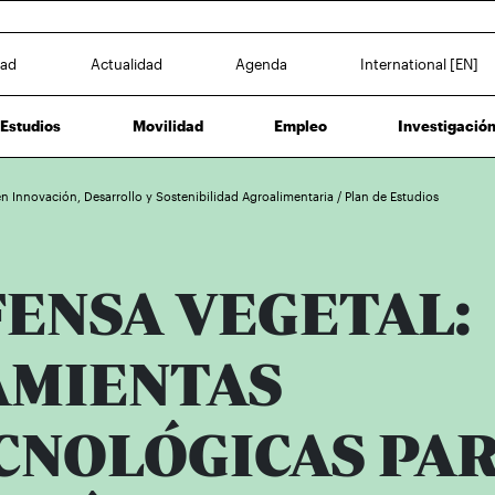
dad
Actualidad
Agenda
International [EN]
Estudios
Movilidad
Empleo
Investigació
en Innovación, Desarrollo y Sostenibilidad Agroalimentaria
/
Plan de Estudios
FENSA VEGETAL:
MIENTAS
CNOLÓGICAS PA