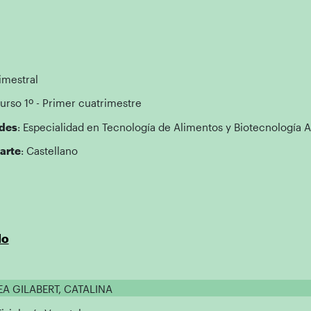
imestral
Curso 1º - Primer cuatrimestre
des
: Especialidad en Tecnología de Alimentos y Biotecnología 
arte
: Castellano
do
EA GILABERT, CATALINA