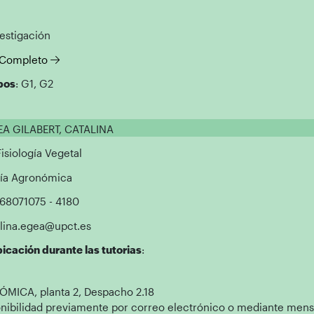
vestigación
l Completo
pos
: G1, G2
EA GILABERT, CATALINA
Fisiología Vegetal
ría Agronómica
868071075 - 4180
alina.egea@upct.es
icación durante las tutorias
:
MICA, planta 2, Despacho 2.18
nibilidad previamente por correo electrónico o mediante mensaj