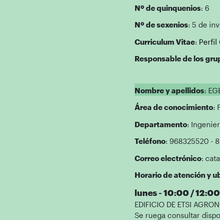
Nº de quinquenios
: 6
Nº de sexenios
: 5 de in
Curriculum Vitae
:
Perfi
Responsable de los gru
Nombre y apellidos
: EG
Área de conocimiento
: 
Departamento
: Ingenie
Teléfono
: 968325520 - 
Correo electrónico
: cat
Horario de atención y ub
lunes - 10:00 / 12:00
EDIFICIO DE ETSI AGRONÓ
Se ruega consultar dispo