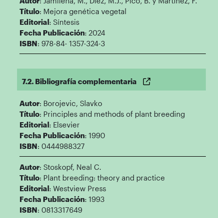
Autor
: Jamilena, M., Díez, M.J., Picó, B. y Martínez, F.
Título
: Mejora genética vegetal
Editorial
: Síntesis
Fecha Publicación
: 2024
ISBN
: 978-84- 1357-324-3
7.2. Bibliografía complementaria
Autor
: Borojevic, Slavko
Título
: Principles and methods of plant breeding
Editorial
: Elsevier
Fecha Publicación
: 1990
ISBN
: 0444988327
Autor
: Stoskopf, Neal C.
Título
: Plant breeding: theory and practice
Editorial
: Westview Press
Fecha Publicación
: 1993
ISBN
: 0813317649