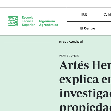
HUB
Cali
El Centro
Inicio
/
Actualidad
25/MAR./2019
Artés He
explica e
investiga
propiedad