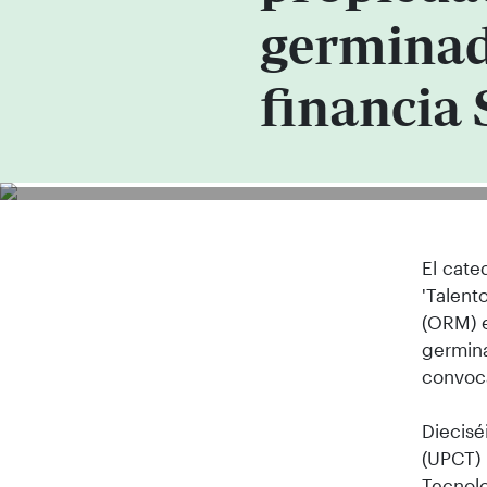
germinad
financia
El cate
'Talent
(ORM) e
germina
convoca
Diecisé
(UPCT) 
Tecnolo