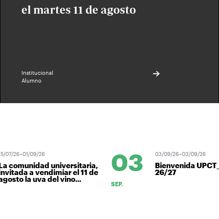
el martes 11 de agosto
Institucional
Alumno
03
5/07/26–01/09/26
03/09/26–03/09/26
a comunidad universitaria,
Bienvenida UPCT
nvitada a vendimiar el 11 de
26/27
gosto la uva del vino...
SEP.