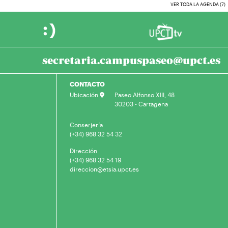
VER TODA LA AGENDA (7)
secretaria.campuspaseo@upct.es
CONTACTO
Ubicación
Paseo Alfonso XIII, 48
30203 - Cartagena
Conserjería
(+34) 968 32 54 32
Dirección
(+34) 968 32 54 19
direccion@etsia.upct.es