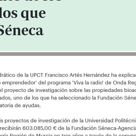
os que
 Séneca
drático de la UPCT Francisco Artés Hernández ha explica
o emprendedor' del programa 'Viva la radio' de Onda Re
l proyecto de investigación sobre las propiedades bioac
dos, uno de los que ha seleccionado la Fundación Séne
toria de ayudas.
is proyectos de investigación de la Universidad Politéc
recibirán 603.085,00 € de la Fundación Séneca-Agencia
gía Región de Murcia en tres años a través de la convo