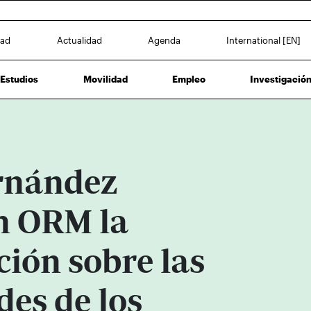
dad
Actualidad
Agenda
International [EN]
Estudios
Movilidad
Empleo
Investigació
rnández
n ORM la
ción sobre las
es de los