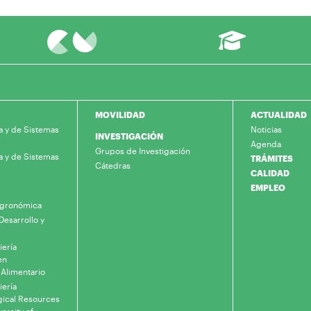
MOVILIDAD
ACTUALIDAD
a y de Sistemas
Noticias
INVESTIGACIÓN
Agenda
Grupos de Investigación
a y de Sistemas
TRÁMITES
Cátedras
CALIDAD
EMPLEO
 Agronómica
Desarrollo y
iería
en
 Alimentario
iería
gical Resources
ersity of