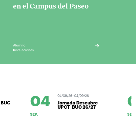
en el Campus del Paseo
Alumno
Instalaciones
04
0
04/09/26–04/09/26
_BUC
Jornada Descubre
UPCT_BUC 26/27
SEP.
SEP.