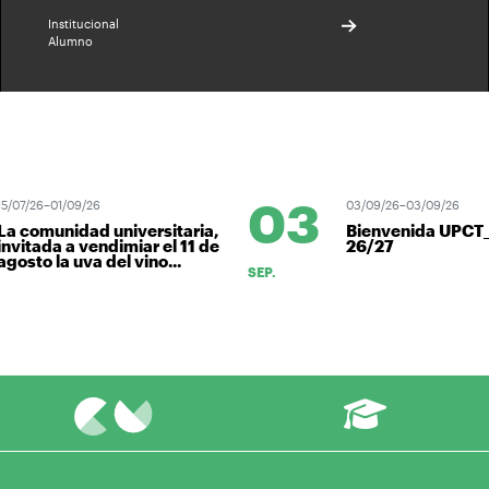
Institucional
Alumno
03
5/07/26–01/09/26
03/09/26–03/09/26
La comunidad universitaria,
Bienvenida UPCT
invitada a vendimiar el 11 de
26/27
agosto la uva del vino...
SEP.