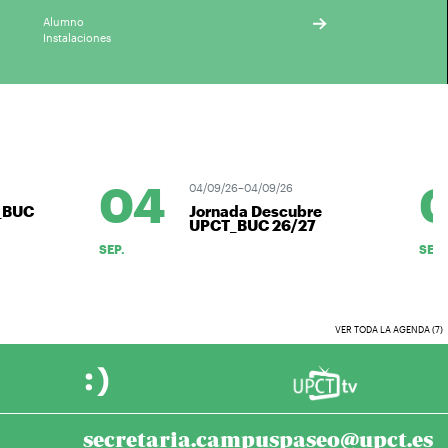
Alumno
Instalaciones
04
0
04/09/26–04/09/26
_BUC
Jornada Descubre
UPCT_BUC 26/27
SEP.
SEP.
VER TODA LA AGENDA (7)
secretaria.campuspaseo@upct.es