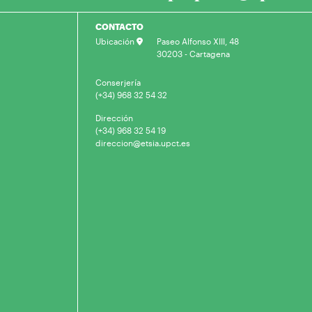
CONTACTO
Ubicación
Paseo Alfonso XIII, 48
30203 - Cartagena
Conserjería
(+34) 968 32 54 32
Dirección
(+34) 968 32 54 19
direccion@etsia.upct.es