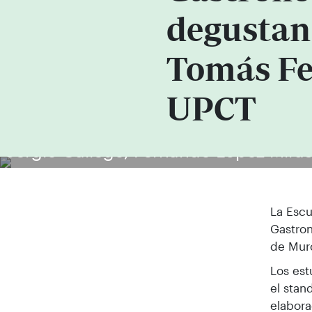
degustan 
Tomás Fe
UPCT
Sergio Gallego, Fernando López Miras
La Escu
Gastron
de Murc
Los est
el stan
elabora