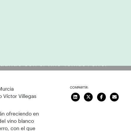
dando con el vino Tomás Ferro.
COMPARTIR:
Murcia
 Víctor Villegas
tán ofreciendo en
el vino blanco
rro, con el que