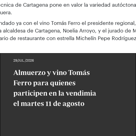
técnica de Cartagena pone en valor la variedad autócton
uera.
ndado ya con el vino Tomás Ferro el presidente regiona
la alcaldesa de Cartagena, Noelia Arroyo, y el jurado de
ario de restaurante con estrella Michelín Pepe Rodríguez
29/JUL./2026
Almuerzo y vino Tomás
Ferro para quienes
participen en la vendimia
el martes 11 de agosto