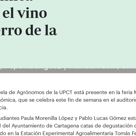
el vino
rro de la
, Pepe Rodríguez y Manuel Padín, brin
ela de Agrónomos de la UPCT está presente en la feria 
ómica, que se celebra este fin de semana en el auditorio
ia.
udiantes Paula Morenilla López y Pablo Lucas Gómez es
d del Ayuntamiento de Cartagena catas de degustación d
do en la Estación Experimental Agroalimentaria Tomás Fe