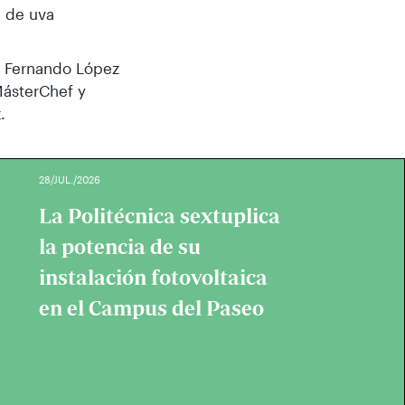
a de uva
l, Fernando López
 MásterChef y
.
28/JUL./2026
La Politécnica sextuplica
la potencia de su
instalación fotovoltaica
en el Campus del Paseo