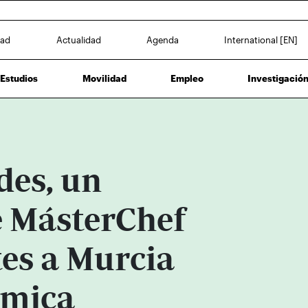
dad
Actualidad
Agenda
International [EN]
Estudios
Movilidad
Empleo
Investigació
des, un
e MásterChef
tes a Murcia
ómica