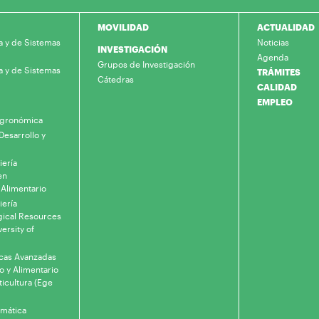
MOVILIDAD
ACTUALIDAD
a y de Sistemas
Noticias
INVESTIGACIÓN
Agenda
Grupos de Investigación
a y de Sistemas
TRÁMITES
Cátedras
CALIDAD
EMPLEO
 Agronómica
Desarrollo y
iería
en
 Alimentario
iería
gical Resources
ersity of
icas Avanzadas
o y Alimentario
ticultura (Ege
rmática