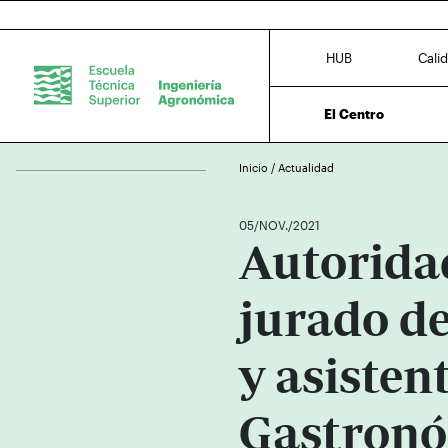
HUB
Cali
El Centro
Inicio
/
Actualidad
05/NOV./2021
Autorida
jurado d
y asisten
Gastron