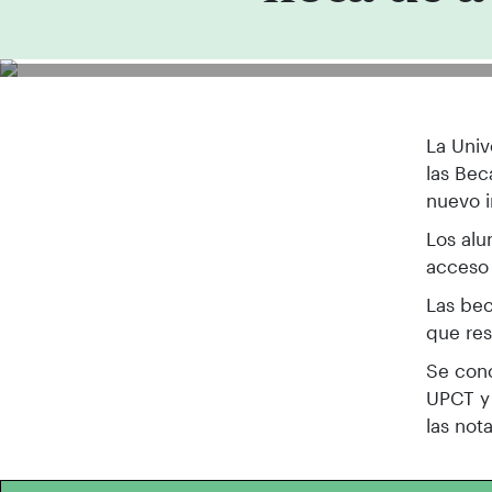
La Univ
las Be
nuevo i
Los alu
acceso
Las bec
que res
Se conc
UPCT y 
las not