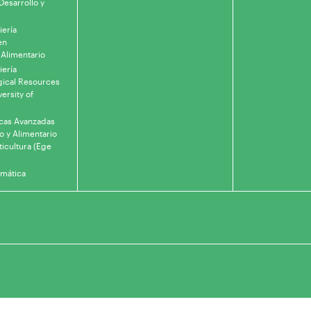
Desarrollo y
iería
en
 Alimentario
iería
gical Resources
ersity of
icas Avanzadas
o y Alimentario
ticultura (Ege
rmática