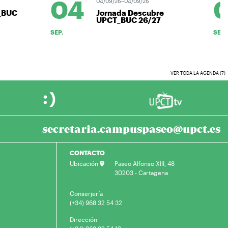
04
0
04/09/26–04/09/26
_BUC
Jornada Descubre
UPCT_BUC 26/27
SEP.
SEP.
VER TODA LA AGENDA (7)
secretaria.campuspaseo@upct.es
CONTACTO
Ubicación
Paseo Alfonso XIII, 48
30203 - Cartagena
Conserjería
(+34) 968 32 54 32
Dirección