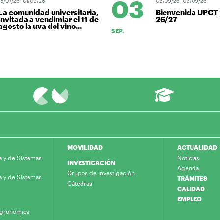
03
5/07/26–01/09/26
03/09/26–03/09/26
La comunidad universitaria,
Bienvenida UPCT
invitada a vendimiar el 11 de
26/27
gosto la uva del vino...
SEP.
MOVILIDAD
ACTUALIDAD
a y de Sistemas
Noticias
INVESTIGACIÓN
Agenda
Grupos de Investigación
a y de Sistemas
TRÁMITES
Cátedras
CALIDAD
EMPLEO
 Agronómica