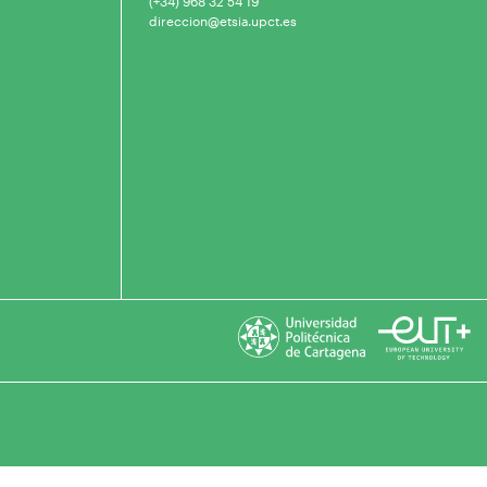
(+34) 968 32 54 19
direccion@etsia.upct.es