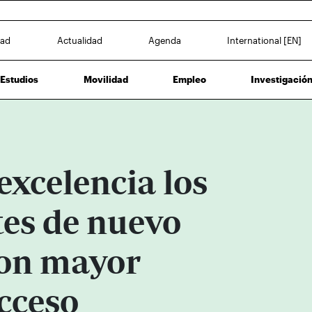
dad
Actualidad
Agenda
International [EN]
Estudios
Movilidad
Empleo
Investigació
excelencia los
tes de nuevo
con mayor
cceso