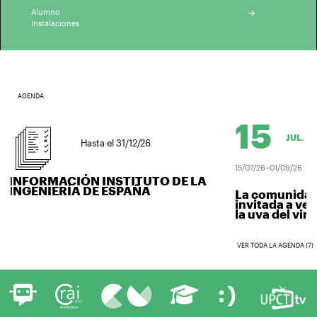
Alumno
Instalaciones
AGENDA
15
JUL.
Hasta el 31/12/26
15/07/26–01/09/26
INFORMACIÓN INSTITUTO DE LA
INGENIERÍA DE ESPAÑA
La comunidad u
invitada a vend
la uva del vino..
VER TODA LA AGENDA (7)