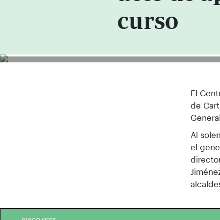
curso
El Cent
de Car
General
Al sole
el gene
directo
Jiménez
alcalde
01/AGO./2026