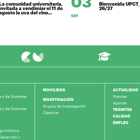
03
La comunidad universitaria,
Bienvenida UPCT
nvitada a vendimiar el 11 de
26/27
gosto la uva del vino...
SEP.
MOVILIDAD
ACTUALIDAD
a y de Sistemas
Noticias
INVESTIGACIÓN
Agenda
Grupos de Investigación
a y de Sistemas
TRÁMITES
Cátedras
CALIDAD
EMPLEO
 Agronómica
Desarrollo y