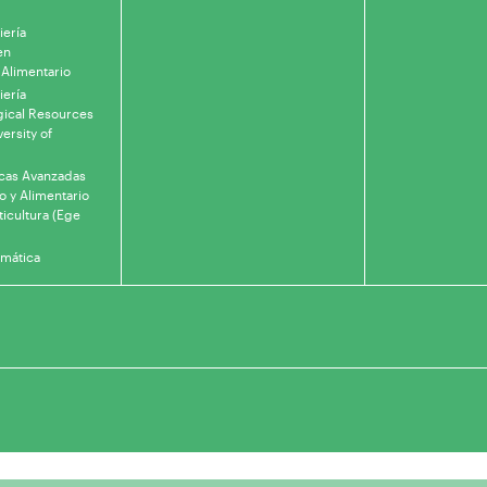
iería
en
 Alimentario
iería
gical Resources
ersity of
icas Avanzadas
o y Alimentario
ticultura (Ege
rmática