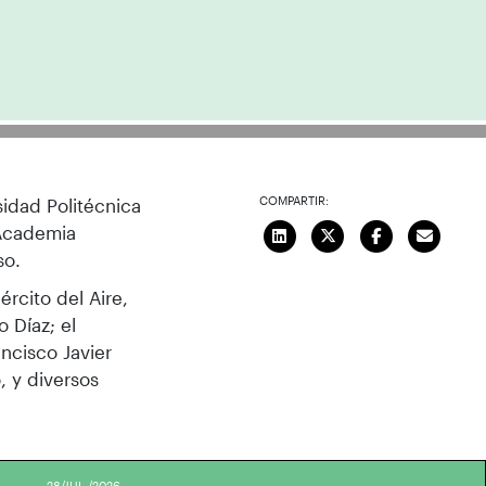
COMPARTIR:
sidad Politécnica
 Academia
so.
rcito del Aire,
o Díaz; el
ncisco Javier
, y diversos
28/JUL./2026