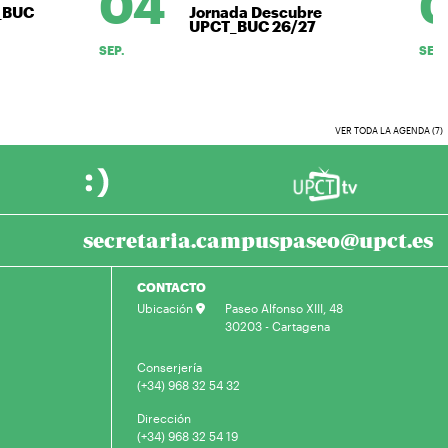
04
0
_BUC
Jornada Descubre
UPCT_BUC 26/27
SEP.
SEP.
VER TODA LA AGENDA (7)
secretaria.campuspaseo@upct.es
CONTACTO
Ubicación
Paseo Alfonso XIII, 48
30203 - Cartagena
Conserjería
(+34) 968 32 54 32
Dirección
(+34) 968 32 54 19