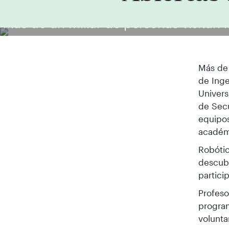
Más de un millar de personas visitan 
Más de 
de Inge
Univers
de Secu
equipos
académi
Robótic
descubr
partic
Profeso
progra
volunta