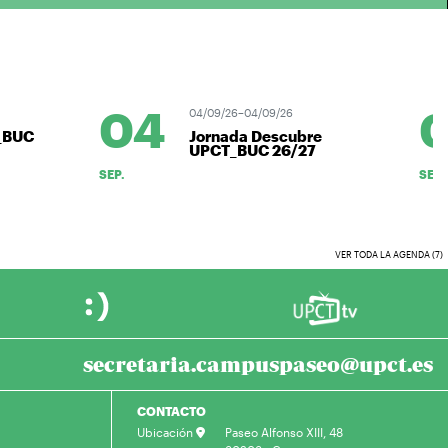
04
0
04/09/26–04/09/26
BUC
Jornada Descubre
UPCT_BUC 26/27
SEP.
SEP.
VER TODA LA AGENDA (7)
secretaria.campuspaseo@upct.es
CONTACTO
Ubicación
Paseo Alfonso XIII, 48