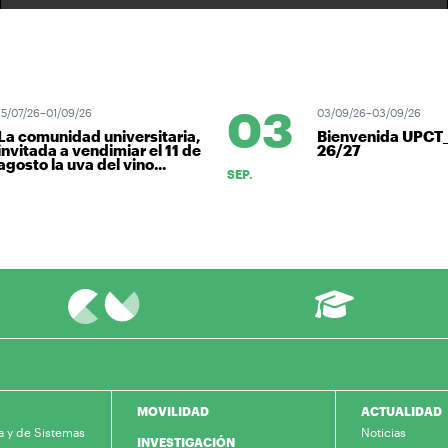
03
07/26–01/09/26
03/09/26–03/09/26
 comunidad universitaria,
Bienvenida UPCT_
vitada a vendimiar el 11 de
26/27
osto la uva del vino...
SEP.
MOVILIDAD
ACTUALIDAD
a y de Sistemas
Noticias
INVESTIGACIÓN