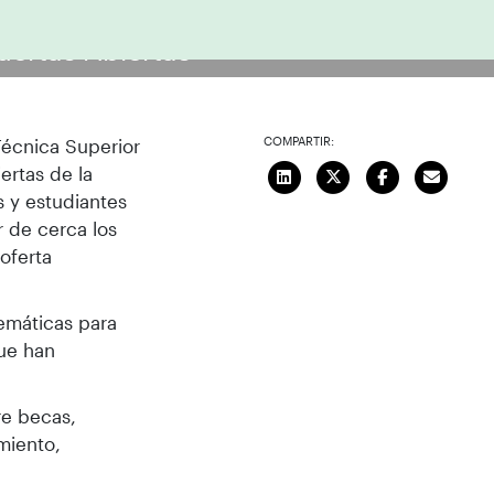
uertas Abiertas
COMPARTIR:
Técnica Superior
ertas de la
s y estudiantes
 de cerca los
oferta
emáticas para
que han
re becas,
miento,