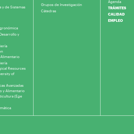
Agenda
Grupos de Investigación
a y de Sistemas
TRÁMITES
Cátedras
CALIDAD
EMPLEO
 Agronómica
Desarrollo y
iería
en
 Alimentario
iería
gical Resources
ersity of
icas Avanzadas
o y Alimentario
ticultura (Ege
rmática