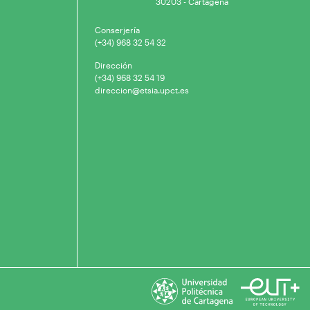
30203 - Cartagena
Conserjería
(+34) 968 32 54 32
Dirección
(+34) 968 32 54 19
direccion@etsia.upct.es