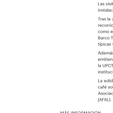
Las vis
instala
Tras la
recorri
como el
Barco T
típicas
Además,
emitien
la UPCT
institu
La soli
café so
Asociac
(AFAL).
MÁS INFORMACIÓN