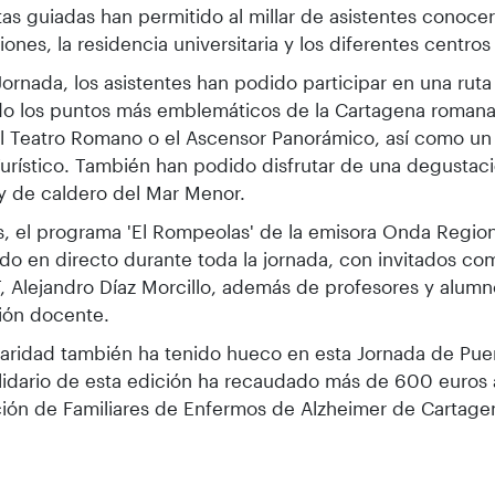
itas guiadas han permitido al millar de asistentes conocer
ciones, la residencia universitaria y los diferentes centro
 Jornada, los asistentes han podido participar en una ruta
do los puntos más emblemáticos de la Cartagena romana
 Teatro Romano o el Ascensor Panorámico, así como un 
urístico. También han podido disfrutar de una degustac
 y de caldero del Mar Menor.
 el programa 'El Rompeolas' de la emisora Onda Region
do en directo durante toda la jornada, con invitados co
, Alejandro Díaz Morcillo, además de profesores y alumn
ción docente.
daridad también ha tenido hueco en esta Jornada de Puer
lidario de esta edición ha recaudado más de 600 euros 
ión de Familiares de Enfermos de Alzheimer de Cartag