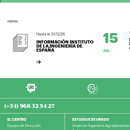
AGENDA
15
15/
Hasta el 31/12/26
La
INFORMACIÓN INSTITUTO
in
DE LA INGENIERÍA DE
ag
ESPAÑA
JUL.
(+34) 968 32 54 27
EL CENTRO
ESTUDIOS DE GRADO
Equipo de Dirección
Grado en Ingeniería Agroalimentari