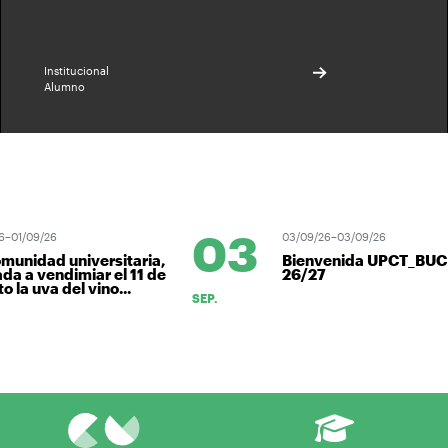
Institucional
Alumno
03
1/09/26
03/09/26–03/09/26
nidad universitaria,
Bienvenida UPCT_BUC
 a vendimiar el 11 de
26/27
a uva del vino...
SEP.