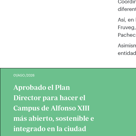
Coordin
diferen
Así, en
Fruveg,
Pacheca
Asimism
entidad
01/AGO./2026
Aprobado el Plan
Director para hacer el
Campus de Alfonso XIII
más abierto, sostenible e
integrado en la ciudad