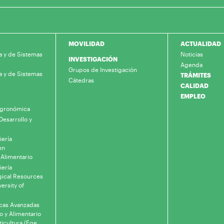
MOVILIDAD
ACTUALIDAD
a y de Sistemas
Noticias
INVESTIGACIÓN
Agenda
Grupos de Investigación
a y de Sistemas
TRÁMITES
Cátedras
CALIDAD
EMPLEO
 Agronómica
Desarrollo y
iería
en
 Alimentario
iería
gical Resources
ersity of
icas Avanzadas
o y Alimentario
ticultura (Ege