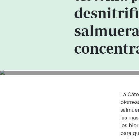
desnitrif
salmuera
concentr
La Cáte
biorrea
salmuer
las mas
los bio
para qu