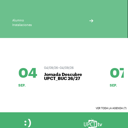
Alumno
Instalaciones
04
07
04/09/26–04/09/26
Jornada Descubre
UPCT_BUC 26/27
SEP.
SEP.
VER TODA LA AGENDA (7)