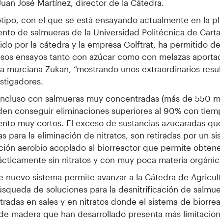
Juan José Martínez, director de la Cátedra.
otipo, con el que se está ensayando actualmente en la pl
ento de salmueras de la Universidad Politécnica de Cart
ido por la cátedra y la empresa Golftrat, ha permitido de
sos ensayos tanto con azúcar como con melazas aportad
 murciana Zukan, “mostrando unos extraordinarios resu
estigadores.
incluso con salmueras muy concentradas (más de 550 mg
en conseguir eliminaciones superiores al 90% con tie
ento muy cortos. El exceso de sustancias azucaradas qu
das para la eliminación de nitratos, son retiradas por un s
ión aerobio acoplado al biorreactor que permite obten
rácticamente sin nitratos y con muy poca materia orgánic
te nuevo sistema permite avanzar a la Cátedra de Agricul
úsqueda de soluciones para la desnitrificación de salmu
radas en sales y en nitratos donde el sistema de biorre
s de madera que han desarrollado presenta más limitacio