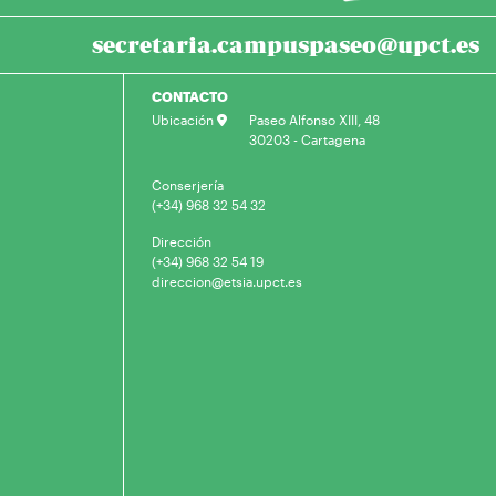
secretaria.campuspaseo@upct.es
CONTACTO
Ubicación
Paseo Alfonso XIII, 48
30203 - Cartagena
Conserjería
(+34) 968 32 54 32
Dirección
(+34) 968 32 54 19
direccion@etsia.upct.es