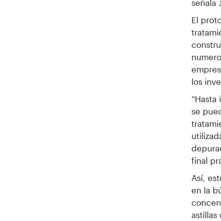
señala 
El prot
tratami
constru
numero
empresa
los inv
“Hasta 
se pued
tratami
utiliza
depurac
final p
Así, es
en la b
concent
astilla