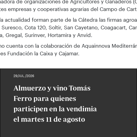
adora de organizaciones de Agricultores y Ganaderos (
tes empresas y cooperativas agrarias del Campo de Car
 la actualidad forman parte de la Cátedra las firmas agroa
 Suresco, Cota 120, Soltir, San Cayetano, Coagacart, C
, Gregal, Surinver, Hortamira y Anvid.
o cuenta con la colaboración de Aquainnova Mediterrán
es Fundación la Caixa y Cajamar.
29/JUL./2026
Almuerzo y vino Tomás
Ferro para quienes
participen en la vendimia
el martes 11 de agosto