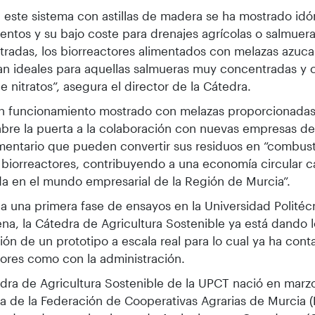
n este sistema con astillas de madera se ha mostrado id
entos y su bajo coste para drenajes agrícolas o salmuer
radas, los biorreactores alimentados con melazas azuca
n ideales para aquellas salmueras muy concentradas y 
e nitratos”, asegura el director de la Cátedra.
en funcionamiento mostrado con melazas proporcionadas
bre la puerta a la colaboración con nuevas empresas de
mentario que pueden convertir sus residuos en “combust
 biorreactores, contribuyendo a una economía circular 
a en el mundo empresarial de la Región de Murcia”.
 una primera fase de ensayos en la Universidad Politéc
na, la Cátedra de Agricultura Sostenible ya está dando l
ción de un prototipo a escala real para lo cual ya ha con
tores como con la administración.
dra de Agricultura Sostenible de la UPCT nació en marz
iva de la Federación de Cooperativas Agrarias de Murcia 