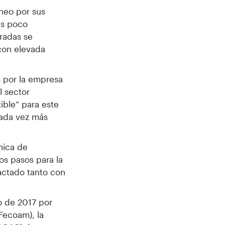
óneo por sus
as poco
radas se
con elevada
 por la empresa
l sector
ible” para este
cada vez más
nica de
os pasos para la
tactado tanto con
o de 2017 por
(Fecoam), la