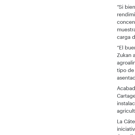
“Si bie
rendimi
concent
muestra
carga d
“El bu
Zukan a
agroali
tipo de
asentad
Acabada
Cartage
instala
agricul
La Cáte
iniciat