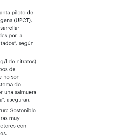
anta piloto de
agena (UPCT),
sarrollar
as por la
ltados”, según
/l de nitratos)
mpos de
e no son
istema de
er una salmuera
a”, aseguran.
tura Sostenible
eras muy
actores con
nes.