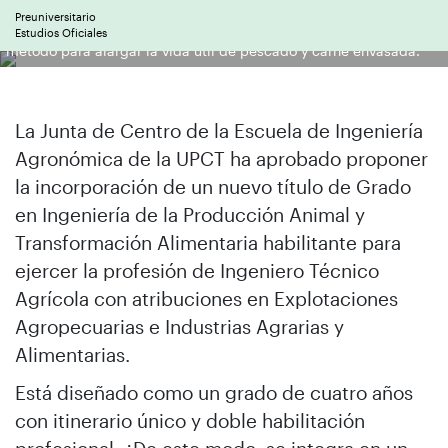
Preuniversitario
Imagen de una investigación de la UPCT con la que patentó un
Estudios Oficiales
método para alargar la vida útil de pescado y carne envasada.
La Junta de Centro de la Escuela de Ingeniería
Agronómica de la UPCT ha aprobado proponer
la incorporación de un nuevo título de Grado
en Ingeniería de la Producción Animal y
Transformación Alimentaria habilitante para
ejercer la profesión de Ingeniero Técnico
Agrícola con atribuciones en Explotaciones
Agropecuarias e Industrias Agrarias y
Alimentarias.
Está diseñado como un grado de cuatro años
con itinerario único y doble habilitación