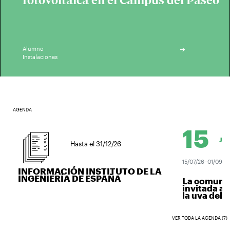
fotovoltaica en el Campus del Paseo
Alumno
Instalaciones
AGENDA
15
JUL.
Hasta el 31/12/26
15/07/26–01/09/26
INFORMACIÓN INSTITUTO DE LA
INGENIERÍA DE ESPAÑA
La comunida
invitada a v
la uva del vi
VER TODA LA AGENDA (7)