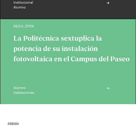
Institucional
Alumno
28/JUL./2026
La Politécnica sextuplica la
potencia de su instalación
fotovoltaica en el Campus del Paseo
Alumno
Instalaciones
AGENDA