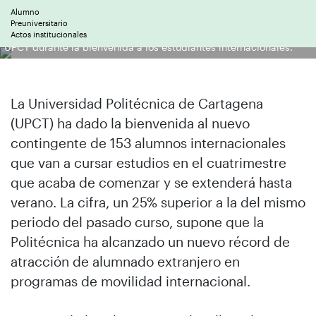
Alumno
Preuniversitario
Una alumna alemana observando la documentación sobre la
Actos institucionales
UPCT durante la bienvenida a los estudiantes internacionales.
La Universidad Politécnica de Cartagena
(UPCT) ha dado la bienvenida al nuevo
contingente de 153 alumnos internacionales
que van a cursar estudios en el cuatrimestre
que acaba de comenzar y se extenderá hasta
verano. La cifra, un 25% superior a la del mismo
periodo del pasado curso, supone que la
Politécnica ha alcanzado un nuevo récord de
atracción de alumnado extranjero en
programas de movilidad internacional.