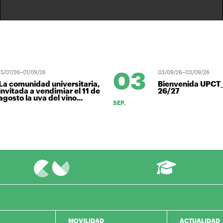
03
5/07/26–01/09/26
03/09/26–03/09/26
a comunidad universitaria,
Bienvenida UPCT_
nvitada a vendimiar el 11 de
26/27
gosto la uva del vino...
SEP.
MOVILIDAD
ACTUALIDAD