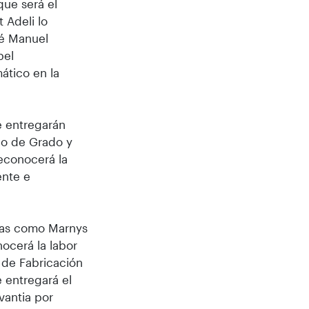
que será el
 Adeli lo
sé Manuel
pel
mático en la
e entregarán
co de Grado y
reconocerá la
ente e
.
esas como Marnys
ocerá la labor
 de Fabricación
 entregará el
vantia por