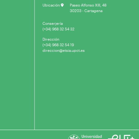
Ubicación
Paseo Alfonso XIII, 48
30203 - Cartagena
Conserjería
(+34) 968 32 54 32
Dirección
(+34) 968 32 54 19
direccion@etsia.upct.es