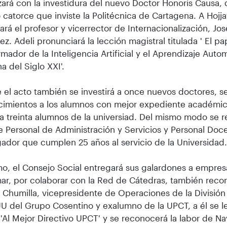
rá con la investidura del nuevo Doctor Honoris Causa, 
catorce que inviste la Politécnica de Cartagena. A Hojjat
ará el profesor y vicerrector de Internacionalización, Jo
ez. Adeli pronunciará la lección magistral titulada ' El pa
rmador de la Inteligencia Artificial y el Aprendizaje Auto
a del Siglo XXI'.
 el acto también se investirá a once nuevos doctores, s
cimientos a los alumnos con mejor expediente académi
a treinta alumnos de la universiad. Del mismo modo se 
e Personal de Administración y Servicios y Personal Doc
gador que cumplen 25 años al servicio de la Universidad
o, el Consejo Social entregará sus galardones a empr
ar, por colaborar con la Red de Cátedras, también recon
 Chumilla, vicepresidente de Operaciones de la División
U del Grupo Cosentino y exalumno de la UPCT, a él se le
'Al Mejor Directivo UPCT' y se reconocerá la labor de Na