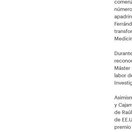
comenza
número 
apadrin
Ferránd
transfo
Medicin
Durante
recono
Máster 
labor d
Investi
Asimism
y Cajam
de Raúl
de EE.U
premio 