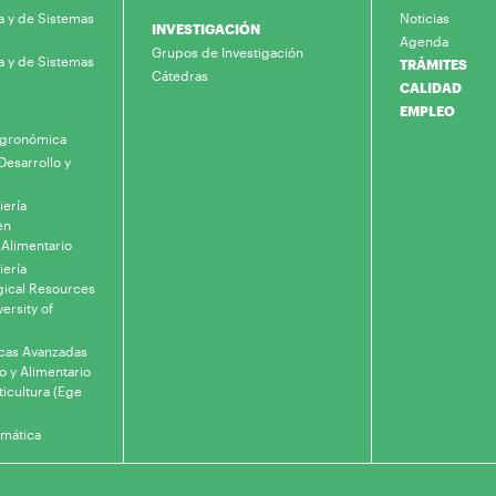
a y de Sistemas
Noticias
INVESTIGACIÓN
Agenda
Grupos de Investigación
a y de Sistemas
TRÁMITES
Cátedras
CALIDAD
EMPLEO
 Agronómica
Desarrollo y
iería
en
 Alimentario
iería
gical Resources
ersity of
icas Avanzadas
o y Alimentario
ticultura (Ege
rmática