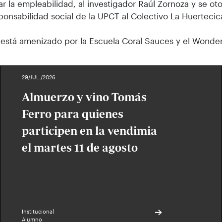
r la empleabilidad, al investigador Raúl Zornoza y se ot
sponsabilidad social de la UPCT al Colectivo La Huertecic
 está amenizado por la Escuela Coral Sauces y el Wonder
29/JUL./2026
Almuerzo y vino Tomás
Ferro para quienes
participen en la vendimia
el martes 11 de agosto
Institucional
Alumno