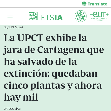
Translate
03/JUN./2024
La UPCT exhibe la
jara de Cartagena que
ha salvado de la
extinción: quedaban
cinco plantas y ahora
hay mil
La investigadora responsable, María José Vicente, y la Rectora
CATEGORÍAS: