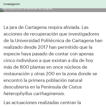
muestran al consejero un ejemplar de jara de Cartagena y una
Investigación
reproducción artesanal en papel.
La jara de Cartagena respira aliviada. Las
acciones de recuperación que investigadores
de la Universidad Politécnica de Cartagena han
realizado desde 2017 han permitido que la
especie haya pasado de contar con apenas
cinco individuos a que existan a día de hoy
más de 800 plantas en once núcleos de
restauración y otras 200 en la zona donde se
encontró la primera población natural
descubierta en la Península de
Cistus
heterophyllus carthaginensis
.
Las actuaciones realizadas centran la