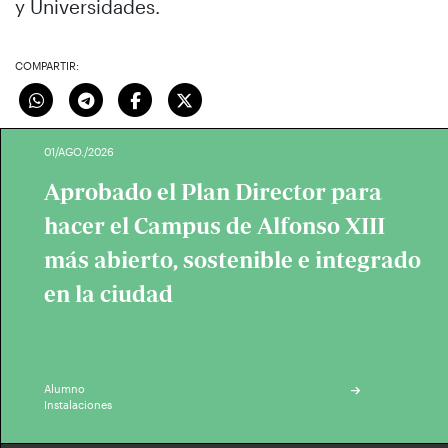
y Universidades.
COMPARTIR:
01/AGO./2026
Aprobado el Plan Director para
hacer el Campus de Alfonso XIII
más abierto, sostenible e integrado
en la ciudad
Alumno
Instalaciones