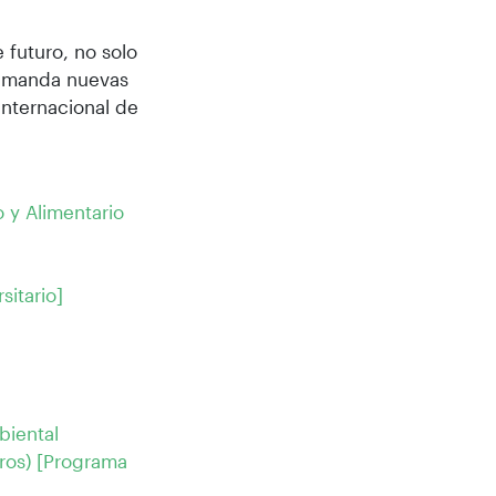
 futuro, no solo
 demanda nuevas
 Internacional de
o y Alimentario
sitario]
biental
eros) [Programa