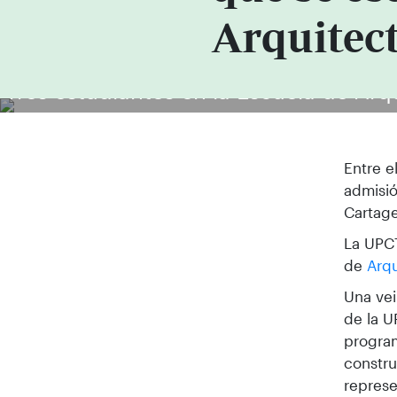
Arquitec
Tres estudiantes en la Escuela de Arqu
Entre e
admisió
Cartag
La UPC
de
Arqu
Una vei
de la U
program
constru
represe