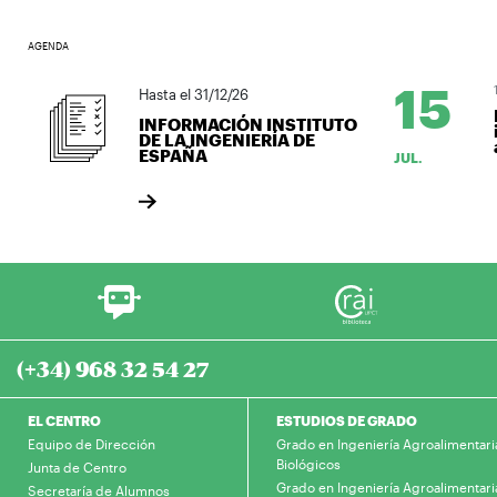
AGENDA
15
1
Hasta el 31/12/26
L
INFORMACIÓN INSTITUTO
i
DE LA INGENIERÍA DE
a
ESPAÑA
JUL.
(+34) 968 32 54 27
EL CENTRO
ESTUDIOS DE GRADO
Equipo de Dirección
Grado en Ingeniería Agroalimentari
Biológicos
Junta de Centro
Grado en Ingeniería Agroalimentari
Secretaría de Alumnos