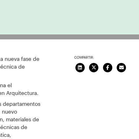
COMPARTIR:
na nueva fase de
técnica de
na el
en Arquitectura.
res departamentos
e nuevo
n, materiales de
 técnicas de
tica,