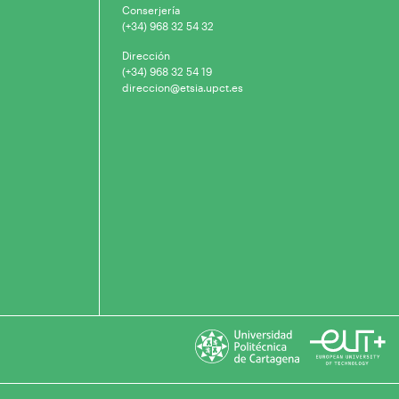
Conserjería
(+34) 968 32 54 32
Dirección
(+34) 968 32 54 19
direccion@etsia.upct.es