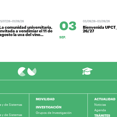
03
5/07/26–01/09/26
03/09/26–03/09/26
a comunidad universitaria,
Bienvenida UPCT
nvitada a vendimiar el 11 de
26/27
gosto la uva del vino...
SEP.
MOVILIDAD
ACTUALIDAD
a y de Sistemas
Noticias
INVESTIGACIÓN
Agenda
Grupos de Investigación
a y de Sistemas
TRÁMITES