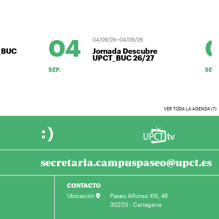
04
0
04/09/26–04/09/26
_BUC
Jornada Descubre
UPCT_BUC 26/27
SEP.
SEP.
VER TODA LA AGENDA (7)
secretaria.campuspaseo@upct.es
CONTACTO
Ubicación
Paseo Alfonso XIII, 48
30203 - Cartagena