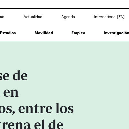
dad
Actualidad
Agenda
International [EN]
Estudios
Movilidad
Empleo
Investigació
se de
 en
s, entre los
trena el de