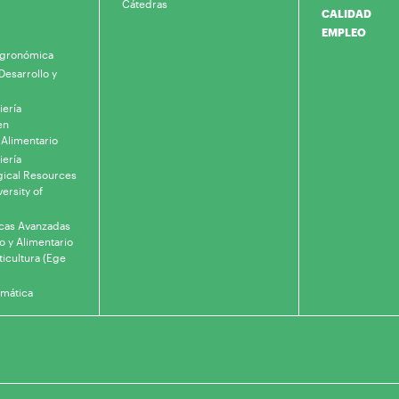
Cátedras
CALIDAD
EMPLEO
 Agronómica
Desarrollo y
iería
en
 Alimentario
iería
gical Resources
ersity of
icas Avanzadas
o y Alimentario
ticultura (Ege
rmática