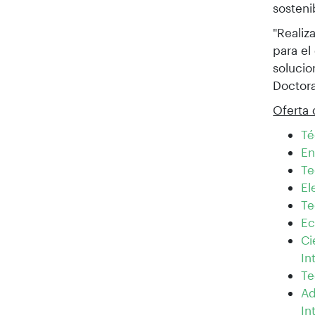
sostenib
"Realiz
para el
solucio
Doctor
Oferta
Té
En
Te
El
Te
Ec
Ci
In
Te
Ad
In