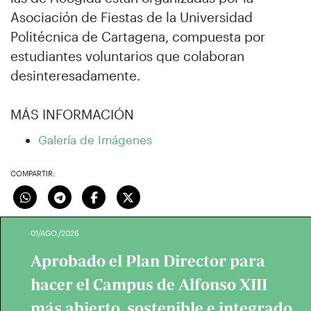
Asociación de Fiestas de la Universidad
Politécnica de Cartagena, compuesta por
estudiantes voluntarios que colaboran
desinteresadamente.
MÁS INFORMACIÓN
Galería de Imágenes
COMPARTIR:
01/AGO./2026
Aprobado el Plan Director para
hacer el Campus de Alfonso XIII
más abierto, sostenible e integrado