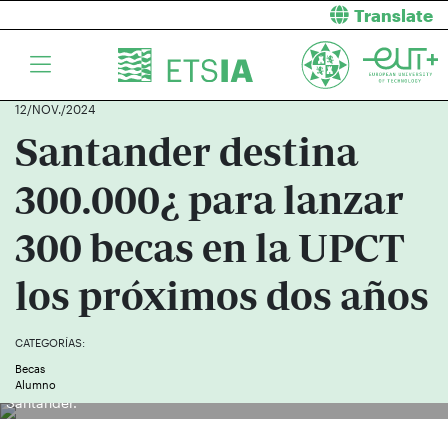
Translate
12/NOV./2024
Santander destina
300.000¿ para lanzar
300 becas en la UPCT
los próximos dos años
CATEGORÍAS:
La vicerrectora de Economía, Mari Luz Maté, y los coordinadores
Becas
Manuel Ruiz y Fernando López, con el director de Convenios del
Alumno
Santander.