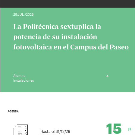
28/JUL./2026
La Politécnica sextuplica la
potencia de su instalación
fotovoltaica en el Campus del Paseo
Alumno
Instalaciones
AGENDA
15
JUL.
Hasta el 31/12/26