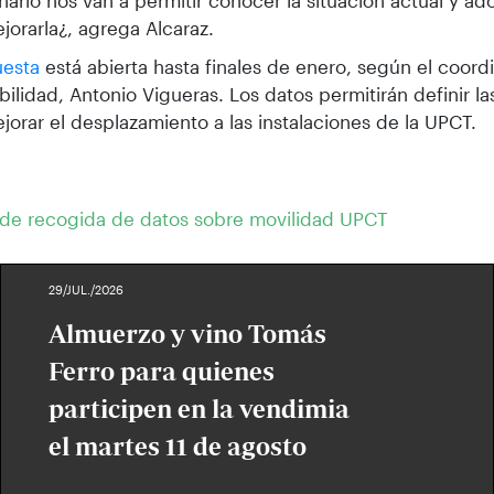
nario nos van a permitir conocer la situación actual y ad
jorarla¿, agrega Alcaraz.
uesta
está abierta hasta finales de enero, según el coor
bilidad, Antonio Vigueras. Los datos permitirán definir la
jorar el desplazamiento a las instalaciones de la UPCT.
 de recogida de datos sobre movilidad UPCT
29/JUL./2026
Almuerzo y vino Tomás
Ferro para quienes
participen en la vendimia
el martes 11 de agosto