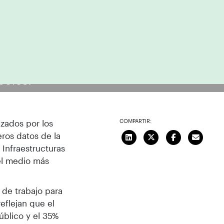
coles.
COMPARTIR:
izados por los
eros datos de la
 Infraestructuras
 el medio más
 de trabajo para
eflejan que el
úblico y el 35%