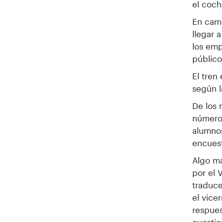
el coch
En camb
llegar 
los emp
público
El tren
según l
De los 
número 
alumnos
encuest
Algo má
por el 
traduce
el vice
respues