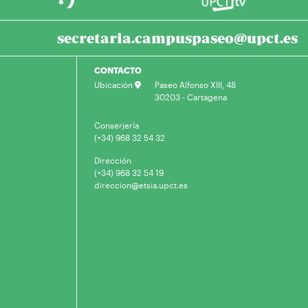
secretaria.campuspaseo@upct.es
CONTACTO
Ubicación
Paseo Alfonso XIII, 48
30203 - Cartagena
Conserjería
(+34) 968 32 54 32
Dirección
(+34) 968 32 54 19
direccion@etsia.upct.es