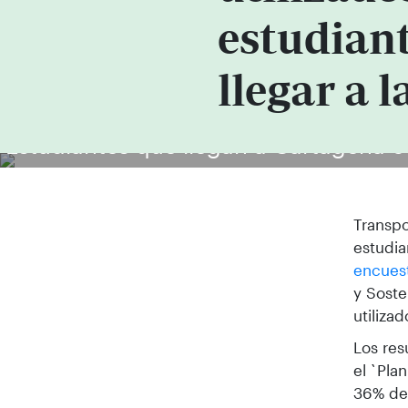
estudian
llegar a 
Estudiantes que llegan a Cartagena c
Transpo
estudia
encues
y Soste
utilizad
Los res
el `Pla
36% de 