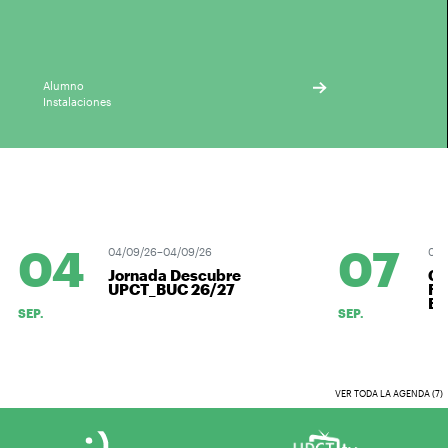
Alumno
Instalaciones
04
07
04/09/26–04/09/26
07/09/
Jornada Descubre
Curs
UPCT_BUC 26/27
Físi
ESTU
SEP.
SEP.
VER TODA LA AGENDA (7)