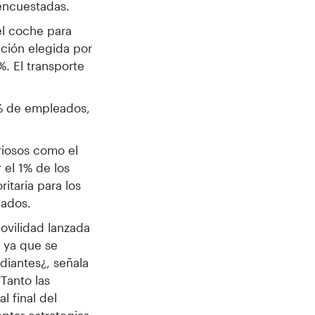
 encuestadas.
 el coche para
pción elegida por
%. El transporte
 2% de empleados,
riosos como el
 el 1% de los
itaria para los
eados.
ovilidad lanzada
, ya que se
udiantes¿, señala
"Tanto las
l final del