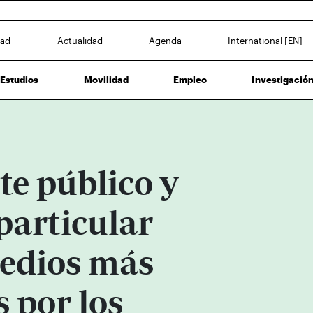
dad
Actualidad
Agenda
International [EN]
Estudios
Movilidad
Empleo
Investigació
e público y
particular
medios más
s por los