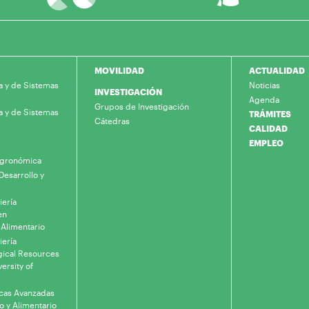
MOVILIDAD
ACTUALIDAD
a y de Sistemas
Noticias
INVESTIGACIÓN
Agenda
Grupos de Investigación
a y de Sistemas
TRÁMITES
Cátedras
CALIDAD
EMPLEO
 Agronómica
Desarrollo y
iería
en
 Alimentario
iería
gical Resources
ersity of
icas Avanzadas
o y Alimentario