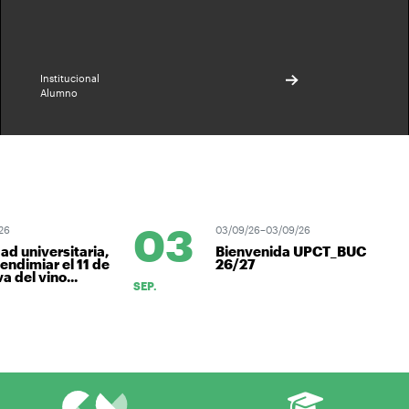
Institucional
Alumno
03
03/09/26–03/09/26
universitaria,
Bienvenida UPCT_BUC
dimiar el 11 de
26/27
el vino...
SEP.