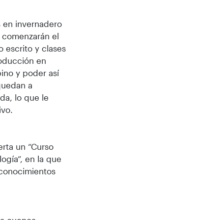
as en invernadero
s comenzarán el
escrito y clases
roducción en
ino y poder así
 quedan a
da, lo que le
ivo.
erta un “Curso
ogía”, en la que
s conocimientos