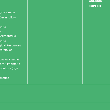
CALIDAD
EMPLEO
 Agronómica
Desarrollo y
iería
en
 Alimentario
iería
gical Resources
ersity of
icas Avanzadas
o y Alimentario
ticultura (Ege
rmática