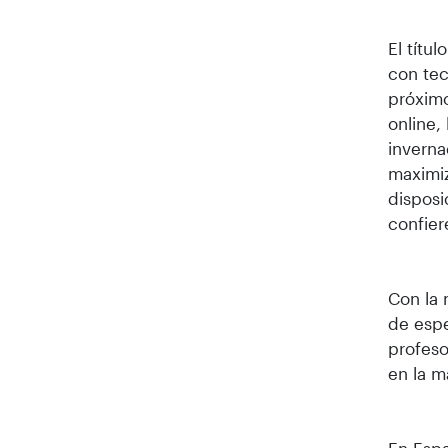
El títu
con tec
próximo
online,
inverna
maximiz
disposi
confier
Con la 
de espe
profeso
en la m