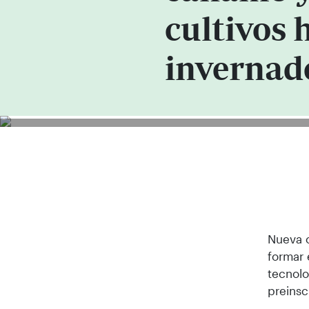
cultivos 
invernad
Nueva o
formar 
tecnolo
preinsc