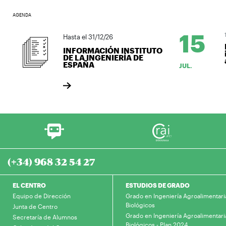
AGENDA
15
15
Hasta el 31/12/26
L
INFORMACIÓN INSTITUTO
i
DE LA INGENIERÍA DE
a
ESPAÑA
JUL.
(+34) 968 32 54 27
EL CENTRO
ESTUDIOS DE GRADO
Equipo de Dirección
Grado en Ingeniería Agroalimentari
Biológicos
Junta de Centro
Grado en Ingeniería Agroalimentari
Secretaría de Alumnos
Biológicos - Plan 2024