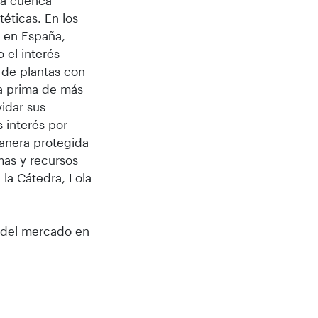
la cuenca
éticas. En los
 en España,
 el interés
a de plantas con
ia prima de más
vidar sus
 interés por
manera protegida
imas y recursos
 la Cátedra, Lola
 del mercado en