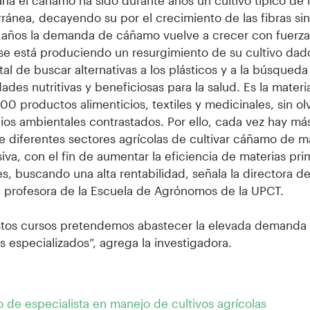
ña el cáñamo ha sido durante años un cultivo típico de 
ránea, decayendo su por el crecimiento de las fibras sint
 años la demanda de cáñamo vuelve a crecer con fuerza
e está produciendo un resurgimiento de su cultivo dado
al de buscar alternativas a los plásticos y a la búsqued
ades nutritivas y beneficiosas para la salud. Es la mater
00 productos alimenticios, textiles y medicinales, sin ol
ios ambientales contrastados. Por ello, cada vez hay más
e diferentes sectores agrícolas de cultivar cáñamo de 
siva, con el fin de aumentar la eficiencia de materias pr
es, buscando una alta rentabilidad, señala la directora de
 profesora de la Escuela de Agrónomos de la UPCT.
stos cursos pretendemos abastecer la elevada demanda
s especializados”, agrega la investigadora.
 de especialista en manejo de cultivos agrícolas