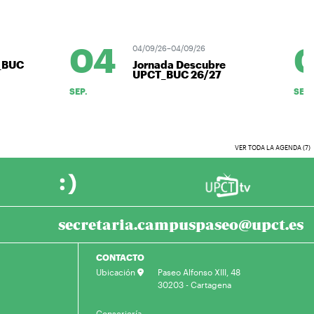
04
0
04/09/26–04/09/26
BUC
Jornada Descubre
UPCT_BUC 26/27
SEP.
SEP.
VER TODA LA AGENDA (7)
secretaria.campuspaseo@upct.es
CONTACTO
Ubicación
Paseo Alfonso XIII, 48
30203 - Cartagena
Conserjería