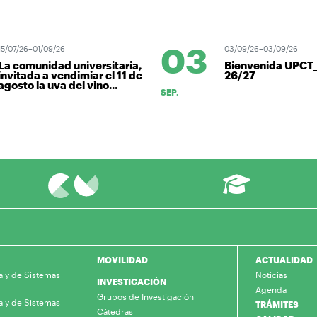
03
/07/26–01/09/26
03/09/26–03/09/26
a comunidad universitaria,
Bienvenida UPCT_
nvitada a vendimiar el 11 de
26/27
gosto la uva del vino...
SEP.
MOVILIDAD
ACTUALIDAD
a y de Sistemas
Noticias
INVESTIGACIÓN
Agenda
Grupos de Investigación
a y de Sistemas
TRÁMITES
Cátedras