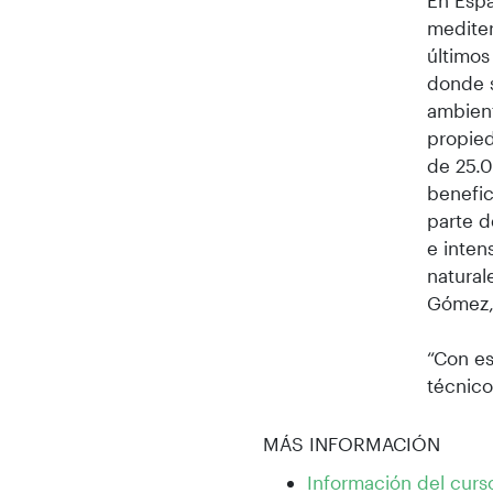
En Espa
mediter
últimos
donde s
ambient
propied
de 25.0
benefic
parte d
e inten
natural
Gómez,
“Con e
técnico
MÁS INFORMACIÓN
Información del curso