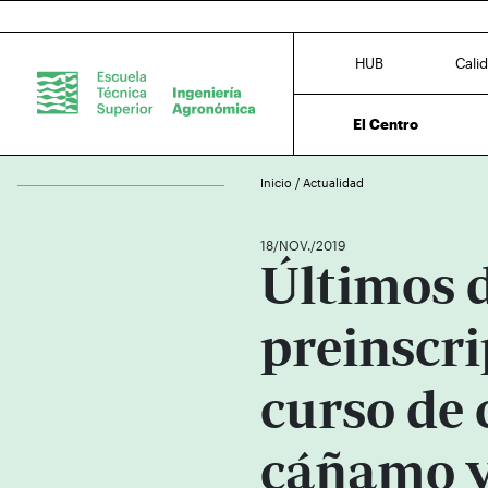
HUB
Cali
El Centro
Inicio
/
Actualidad
18/NOV./2019
Últimos d
preinscri
curso de 
cáñamo y 