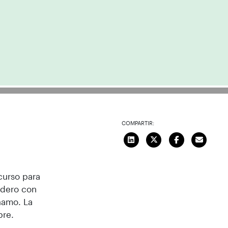
COMPARTIR:
curso para
adero con
ñamo. La
bre.