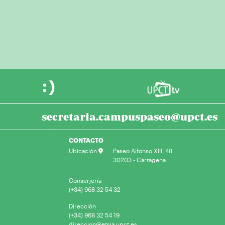
secretaria.campuspaseo@upct.es
CONTACTO
Ubicación
Paseo Alfonso XIII, 48
30203 - Cartagena
Conserjería
(+34) 968 32 54 32
Dirección
(+34) 968 32 54 19
direccion@etsia.upct.es