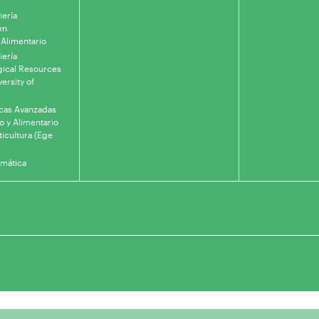
iería
en
 Alimentario
iería
gical Resources
ersity of
icas Avanzadas
o y Alimentario
ticultura (Ege
rmática