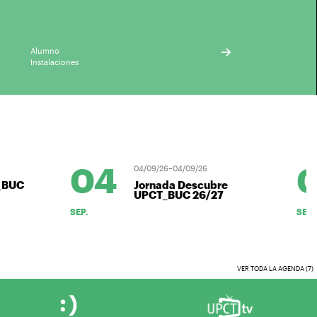
Alumno
Instalaciones
04
0
04/09/26–04/09/26
_BUC
Jornada Descubre
UPCT_BUC 26/27
SEP.
SEP.
VER TODA LA AGENDA (7)