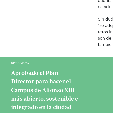
cuenta 
estadof
Sin dud
"se ad
retos i
son de 
también
01/AGO./2026
Aprobado el Plan
Director para hacer el
Campus de Alfonso XIII
más abierto, sostenible e
integrado en la ciudad