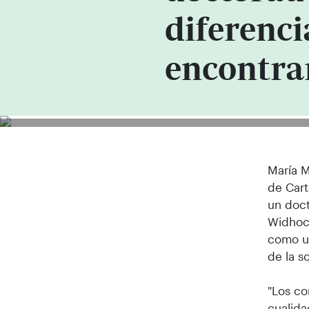
diferenci
encontra
María M
de Cart
un doct
Widhoc
como un
de la s
"Los c
cualida