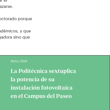
r el
azarse.
 doctorado porque
cadémicos, y que
igadora sino que
28/JUL./2026
La Politécnica sextuplica
la potencia de su
instalación fotovoltaica
en el Campus del Paseo