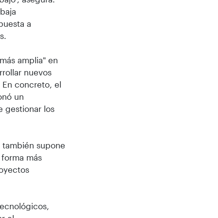
abaja
spuesta a
s.
 más amplia" en
rrollar nuevos
 En concreto, el
onó un
 gestionar los
ue también supone
e forma más
royectos
tecnológicos,