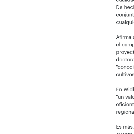
De hech
conjunt
cualqui
Afirma 
el camp
proyect
doctora
"conoci
cultivos
En Widh
"un val
eficien
regiona
Es más,