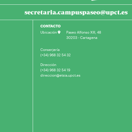
secretaria.campuspaseo@upct.es
CONTACTO
Ubicación
Paseo Alfonso XIII, 48
30203 - Cartagena
Conserjería
(+34) 968 32 54 32
Dirección
(+34) 968 32 54 19
direccion@etsia.upct.es