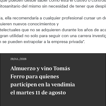
que pueden desde saber cómo está el cultivo o controla
itosanitario del mismo sin necesidad de tener que despl
a, ella recomendaría a cualquier profesional cursar un
quieren nuevos conocimientos y
ntelectuales que no se adquieren durante los años de a
gran utilidad no solo para seguir con una carrera invest
 se pueden extrapolar a la empresa privada".
29/JUL./2026
Almuerzo y vino Tomás
Ferro para quienes
participen en la vendimia
el martes 11 de agosto