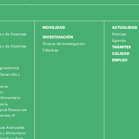
MOVILIDAD
ACTUALIDAD
a y de Sistemas
Noticias
INVESTIGACIÓN
Agenda
Grupos de Investigación
a y de Sistemas
TRÁMITES
Cátedras
CALIDAD
EMPLEO
 Agronómica
Desarrollo y
iería
en
 Alimentario
iería
gical Resources
ersity of
icas Avanzadas
o y Alimentario
ticultura (Ege