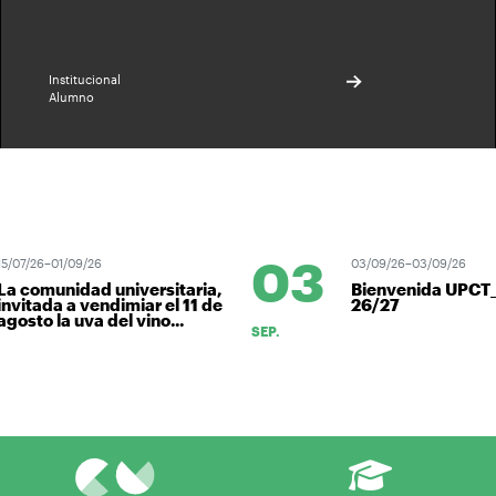
Institucional
Alumno
03
5/07/26–01/09/26
03/09/26–03/09/26
a comunidad universitaria,
Bienvenida UPCT
nvitada a vendimiar el 11 de
26/27
gosto la uva del vino...
SEP.