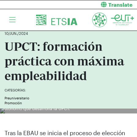
Translate
10/JUN./2024
UPCT: formación
práctica con máxima
empleabilidad
CATEGORÍAS:
Preuniversitario
Una estudiante ajustando los sistemas electrónicos del coche
Promoción
autónomo que desarrolla la UPCT.
Tras la EBAU se inicia el proceso de elección