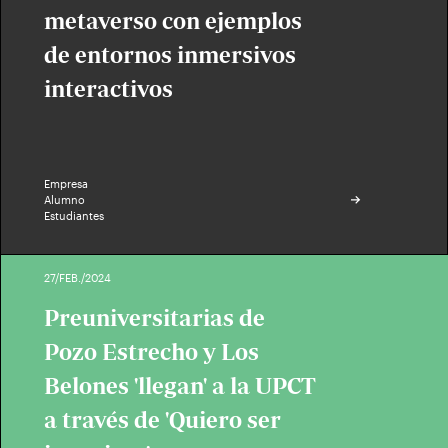
metaverso con ejemplos
de entornos inmersivos
interactivos
Empresa
Alumno
Estudiantes
27/FEB./2024
Preuniversitarias de
Pozo Estrecho y Los
Belones 'llegan' a la UPCT
a través de 'Quiero ser