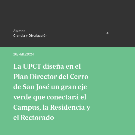
Alumno
Ciencia y Divulgación
26/FEB./2024
La UPCT diseña en el
Plan Director del Cerro
de San José un gran eje
verde que conectará el
Campus, la Residencia y
el Rectorado